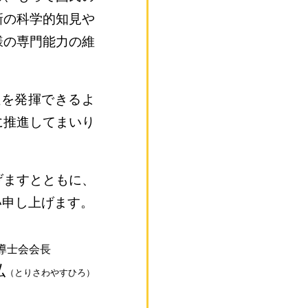
新の科学的知見や
様の専門能力の維
性を発揮できるよ
に推進してまいり
げますとともに、
い申し上げます。
導士会会長
弘
（とりさわやすひろ）